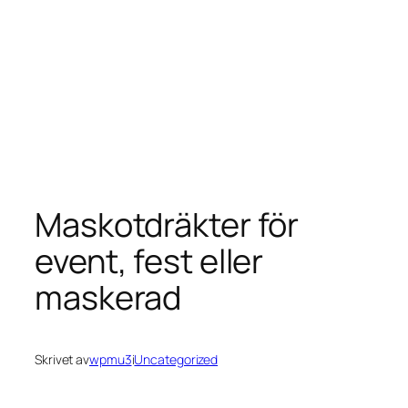
Maskotdräkter för
event, fest eller
maskerad
Skrivet av
wpmu3
i
Uncategorized