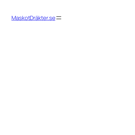
Hoppa
till
MaskotDräkter.se
innehåll