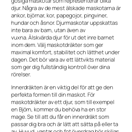
gosiga maskotar som representerar olika
djur. Några av de mest älskade maskotarna är
ankor, björnar, kor, papegojor, pingviner,
hundar och åsnor. Djurmaskotar uppskattas
inte bara av barn, utan även av
vuxna. Älskvärda djur för ut det inre barnet
inom dem. Välj maskotdräkter som ger
maximal komfort, stabilitet och lätthet under
dagen. Det bör vara av ett lättvikts material
som ger dig fullständig kontroll över dina
rörelser.
Innerdräkten är en viktig del för att ge den
perfekta formen till din maskot. För
maskotdräkter av ett djur, som till exempel
en Björn, kommer du behöva ha en stor
mage. Se till att du får en innerdräkt som
passar dig bra och är lätt att sätta på eller ta
av. Huvud, vantar och fot överdrag bör skiljas